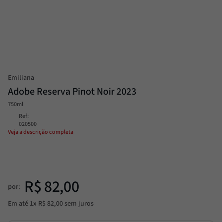
Passata
8
º
Molho
9
º
Trufa
10
º
Emiliana
Adobe Reserva Pinot Noir 2023
750ml
Ref
:
020500
Veja a descrição completa
R$
82
,
00
por:
Em até
1
x
R$
82
,
00
sem juros