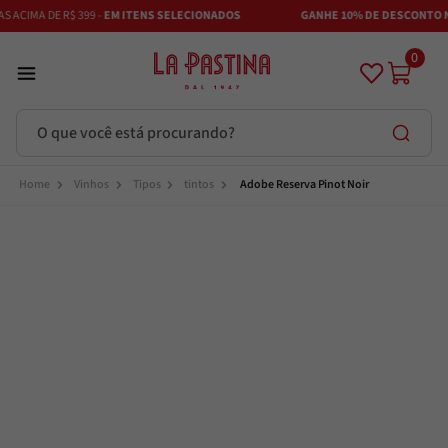
ACIMA DE R$ 399 -
EM ITENS SELECIONADOS
GANHE 10% DE DESCONTO NO
0
O que você está procurando?
Termos mais buscados
Vinhos
Tipos
tintos
Adobe Reserva Pinot Noir
Azeite
1
º
Vinhos
2
º
Adobe
3
º
Azeitona
4
º
Bruschetta
5
º
Maestra
6
º
Alcachofra
7
º