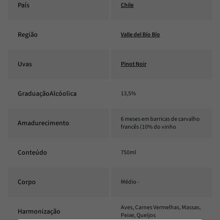
País
Chile
Região
Valle del Bío Bío
Uvas
Pinot Noir
GraduaçãoAlcóolica
13,5%
6 meses em barricas de carvalho
Amadurecimento
francês (10% do vinho
Conteúdo
750ml
Corpo
Médio -
Aves, Carnes Vermelhas, Massas,
Harmonização
Peixe, Queijos