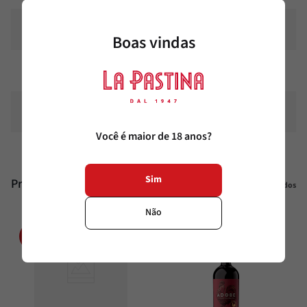
Estilo
Seco
Boas vindas
Temperatura
14°C - 16°C
Classificação
Orgânico, Vegano
Você é maior de 18 anos?
Sim
Produtos similares
Veja todos
Não
20%
20%
OFF
OFF