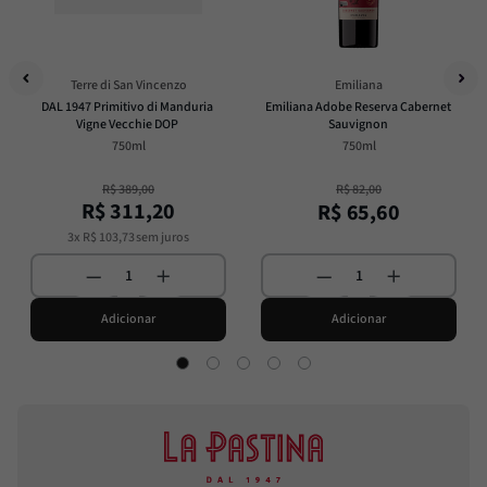
Terre di San Vincenzo
Emiliana
DAL 1947 Primitivo di Manduria 
Emiliana Adobe Reserva Cabernet 
Vigne Vecchie DOP
Sauvignon
750ml
750ml
R$
389
,
00
R$
82
,
00
R$
311
,
20
R$
65
,
60
3
x
R$
103
,
73
sem juros
Adicionar
Adicionar