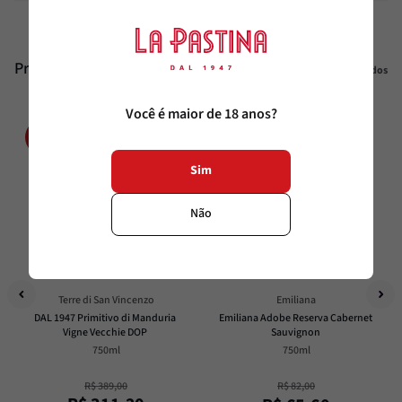
Produtos similares
Veja todos
Você é maior de 18 anos?
20%
20%
OFF
OFF
Sim
Não
Terre di San Vincenzo
Emiliana
DAL 1947 Primitivo di Manduria 
Emiliana Adobe Reserva Cabernet 
Vigne Vecchie DOP
Sauvignon
750ml
750ml
R$
389
,
00
R$
82
,
00