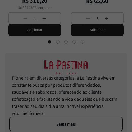
R$
311
,
20
R$
65
,
60
3
x
R$
103
,
73
sem juros
Adicionar
Adicionar
Pioneira em diversas categorias, a La Pastina vive em
constante busca por produtos diferenciados,
saudáveis e saborosos, oferecendo ao cliente
sofisticação e facilitando a vida daqueles que buscam
trazer ao seu dia a dia uma incrível experiência
gourmet à mesa.
Saiba mais