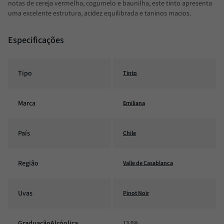
notas de cereja vermelha, cogumelo e baunilha, este tinto apresenta
uma excelente estrutura, acidez equilibrada e taninos macios.
Especificações
Tipo
Tinto
Marca
Emiliana
País
Chile
Região
Valle de Casablanca
Uvas
Pinot Noir
GraduaçãoAlcóolica
13,0%