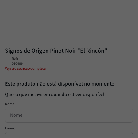
Passata
8
º
Molho
9
º
Trufa
10
º
Signos de Origen Pinot Noir "El Rincón"
Ref
:
020489
Veja a descrição completa
Este produto não está disponível no momento
Quero que me avisem quando estiver disponível