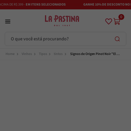
IMA DE R$ 399 -
EM ITENS SELECIONADOS
GANHE 10% DE DESCONTO NO P
0
O que você está procurando?
Termos mais buscados
Vinhos
Tipos
tintos
Signos de Origen Pinot Noir "El 
Rincón"
Azeite
1
º
Vinhos
2
º
Adobe
3
º
Azeitona
4
º
Bruschetta
5
º
Maestra
6
º
Alcachofra
7
º