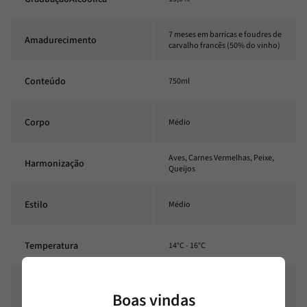
7 meses em barricas e foudres de
Amadurecimento
carvalho francês (50% do vinho)
Conteúdo
750ml
Corpo
Médio
Aves, Carnes Vermelhas, Peixe,
Harmonização
Queijos
Estilo
Médio
Temperatura
14°C - 16°C
Classificação
Orgânico, Biodinâmico, Vegano
Boas vindas