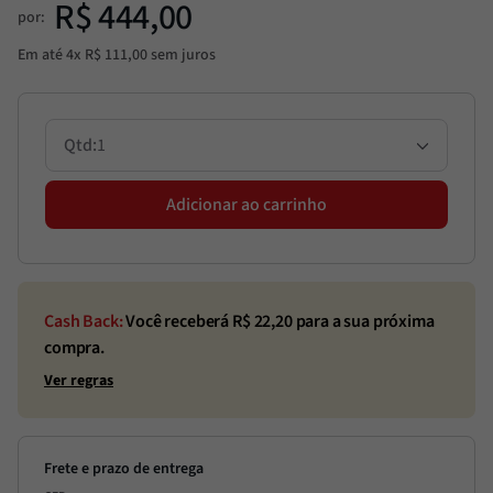
R$
444
,
00
por:
Em até
4
x
R$
111
,
00
sem juros
1
Adicionar ao carrinho
Cash Back:
Você receberá R$
22,20
para a sua próxima
compra.
Ver regras