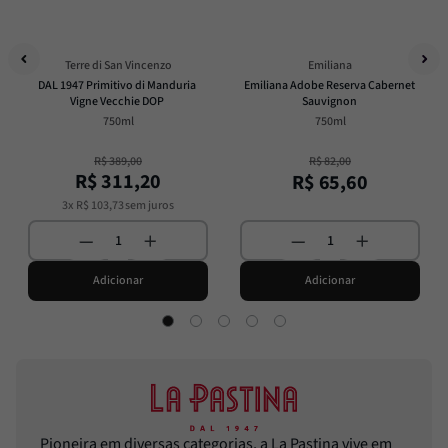
Terre di San Vincenzo
Emiliana
DAL 1947 Primitivo di Manduria 
Emiliana Adobe Reserva Cabernet 
Vigne Vecchie DOP
Sauvignon
750ml
750ml
R$
389
,
00
R$
82
,
00
R$
311
,
20
R$
65
,
60
3
x
R$
103
,
73
sem juros
Adicionar
Adicionar
Pioneira em diversas categorias, a La Pastina vive em