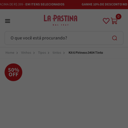
IMA DE R$ 399 -
EM ITENS SELECIONADOS
GANHE 10% DE DESCONTO NO P
0
O que você está procurando?
Termos mais buscados
Vinhos
Tipos
tintos
Kit 6 Pirineos 3404 Tinto
Azeite
1
º
50%
OFF
Vinhos
2
º
Adobe
3
º
Azeitona
4
º
Bruschetta
5
º
Maestra
6
º
Alcachofra
7
º