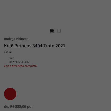
Passata
8
º
Molho
9
º
Trufa
10
º
Bodega Pirineos
Kit 6 Pirineos 3404 Tinto 2021
750ml
Ref
:
8420906340406
Veja a descrição completa
de:
R$
888
,
00