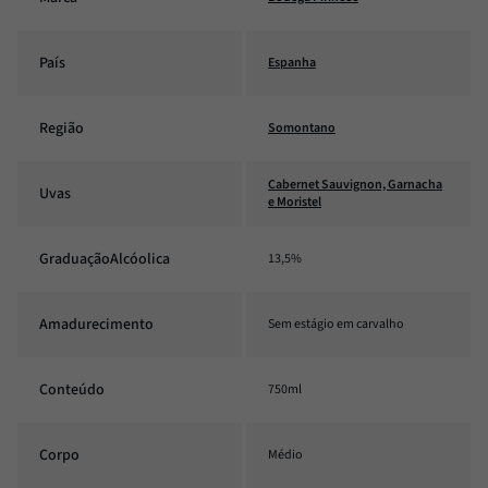
País
Espanha
Região
Somontano
Cabernet Sauvignon, Garnacha
Uvas
e Moristel
GraduaçãoAlcóolica
13,5%
Amadurecimento
Sem estágio em carvalho
Conteúdo
750ml
Corpo
Médio