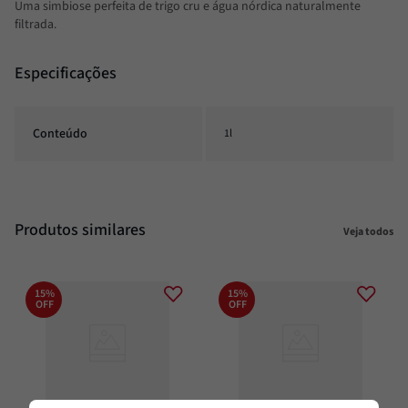
Uma simbiose perfeita de trigo cru e água nórdica naturalmente
filtrada.
Especificações
Conteúdo
1l
Produtos similares
Veja todos
15%
15%
OFF
OFF