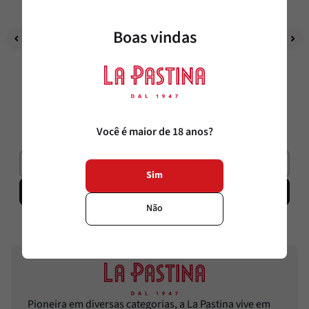
Boas vindas
La Pastina
La Pastina
Whiskey Michter's Straight Rye
Whiskey Michter's Straight 
Bourbon
750ml
750ml
R$
1
.
289
,
00
R$
1
.
289
,
00
R$
1
.
095
,
65
R$
1
.
095
,
65
Você é maior de 18 anos?
6
x
R$
182
,
60
sem juros
6
x
R$
182
,
60
sem juros
Sim
Adicionar
Adicionar
Não
Pioneira em diversas categorias, a La Pastina vive em