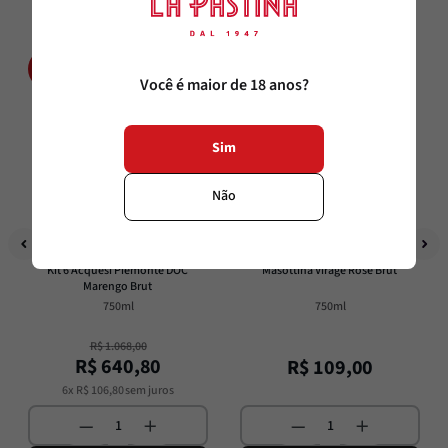
40%
OFF
Você é maior de 18 anos?
Sim
Não
La Pastina
Masottina
Kit 6 Acquesi Piemonte DOC 
Masottina Virage Rosé Brut
Marengo Brut
750ml
750ml
R$
1
.
068
,
00
R$
640
,
80
R$
109
,
00
6
x
R$
106
,
80
sem juros