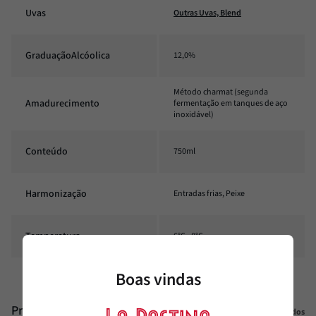
Uvas
Outras Uvas, Blend
GraduaçãoAlcóolica
12,0%
Método charmat (segunda
Amadurecimento
fermentação em tanques de aço
inoxidável)
Conteúdo
750ml
Harmonização
Entradas frias, Peixe
Temperatura
6°C - 8°C
Boas vindas
Produtos similares
Veja todos