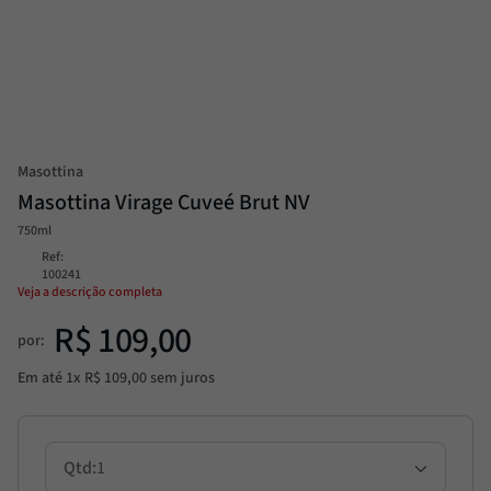
Passata
8
º
Molho
9
º
Trufa
10
º
Masottina
Masottina Virage Cuveé Brut NV
750ml
Ref
:
100241
Veja a descrição completa
R$
109
,
00
por:
Em até
1
x
R$
109
,
00
sem juros
1