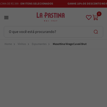
MA DE R$ 399 -
EM ITENS SELECIONADOS
GANHE 10% DE DESCONTO NO PI
0
O que você está procurando?
Termos mais buscados
Vinhos
Espumantes
Masottina Virage Cuveé Brut
Azeite
1
º
Vinhos
2
º
Adobe
3
º
Maestra
4
º
Azeitona
5
º
Bruschetta
6
º
Alcachofra
7
º