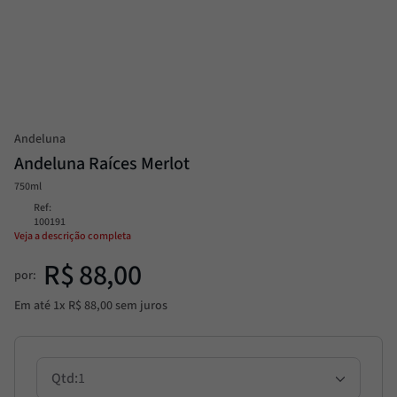
Passata
8
º
Molho
9
º
Trufa
10
º
Andeluna
Andeluna Raíces Merlot
750ml
Ref
:
100191
Veja a descrição completa
R$
88
,
00
por:
Em até
1
x
R$
88
,
00
sem juros
1