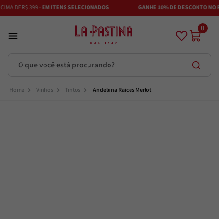
MA DE R$ 399 -
EM ITENS SELECIONADOS
GANHE 10% DE DESCONTO NO PI
0
O que você está procurando?
Termos mais buscados
Vinhos
Tintos
Andeluna Raíces Merlot
Azeite
1
º
Vinhos
2
º
Adobe
3
º
Azeitona
4
º
Bruschetta
5
º
Maestra
6
º
Alcachofra
7
º