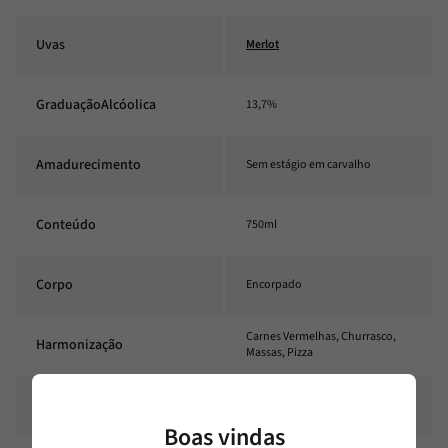
Uvas
Merlot
GraduaçãoAlcóolica
13,7%
Amadurecimento
Sem estágio em carvalho
Conteúdo
750ml
Corpo
Encorpado
Carnes Vermelhas, Churrasco,
Harmonização
Massas, Pizza
Rubi intenso com reflexos
Estilo
violáceos
Boas vindas