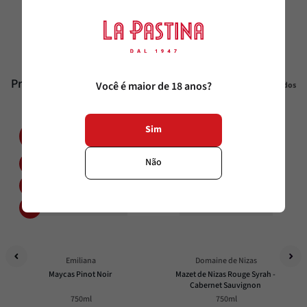
Temperatura
16°C - 18°C
Produtos similares
Você é maior de 18 anos?
Veja todos
Sim
20%
60%
OFF
OFF
Não
Emiliana
Domaine de Nizas
Maycas Pinot Noir
Mazet de Nizas Rouge Syrah - 
Cabernet Sauvignon
750ml
750ml