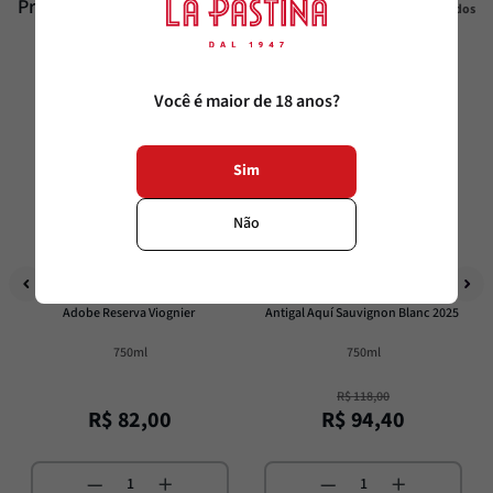
Produtos similares
Veja todos
20%
OFF
Você é maior de 18 anos?
Sim
Não
Emiliana
La Pastina
Adobe Reserva Viognier
Antigal Aquí Sauvignon Blanc 2025
750ml
750ml
R$
118
,
00
R$
82
,
00
R$
94
,
40