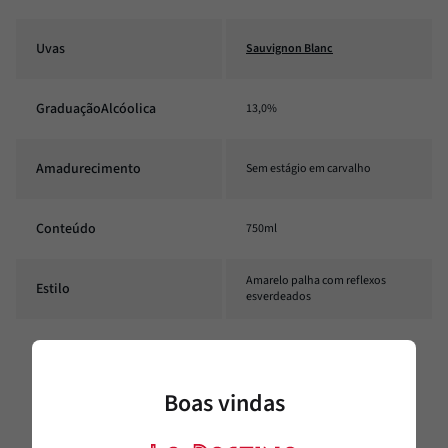
Uvas
Sauvignon Blanc
GraduaçãoAlcóolica
13,0%
Amadurecimento
Sem estágio em carvalho
Conteúdo
750ml
Amarelo palha com reflexos
Estilo
esverdeados
Temperatura
10ºC – 12ºC
Boas vindas