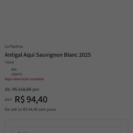
Alcachofra
8
º
Molho
9
º
Trufa
10
º
La Pastina
Antigal Aquí Sauvignon Blanc 2025
750ml
Ref
:
100473
Veja a descrição completa
de:
R$
118
,
00
R$
94
,
40
por:
Em até
1
x
R$
94
,
40
sem juros