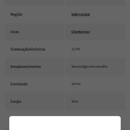
Região
Valle Central
Uvas
Chardonnay
GraduaçãoAlcóolica
12,0%
Amadurecimento
Sem estágio em carvalho
Conteúdo
187ml
Corpo
Seco
Harmonização
Entradas frias, Queijos, Risoto