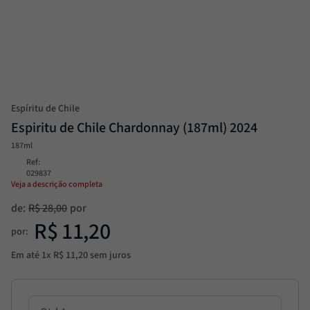
Passata
8
º
Molho
9
º
Trufa
10
º
Espíritu de Chile
Espiritu de Chile Chardonnay (187ml) 2024
187ml
Ref
:
029837
Veja a descrição completa
de:
R$
28
,
00
R$
11
,
20
por:
Em até
1
x
R$
11
,
20
sem juros