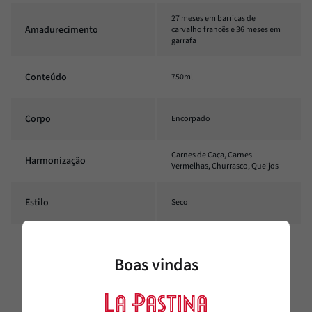
27 meses em barricas de
Amadurecimento
carvalho francês e 36 meses em
garrafa
Conteúdo
750ml
Corpo
Encorpado
Carnes de Caça, Carnes
Harmonização
Vermelhas, Churrasco, Queijos
Estilo
Seco
Temperatura
16°C - 18°C
Boas vindas