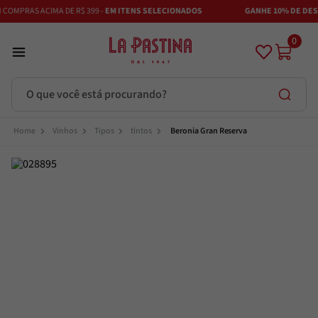
OMPRAS ACIMA DE R$ 399 -
EM ITENS SELECIONADOS
GANHE 10% DE DESCO
0
O que você está procurando?
Termos mais buscados
Vinhos
Tipos
tintos
Beronia Gran Reserva
Azeite
1
º
Vinhos
2
º
Adobe
3
º
Azeitona
4
º
Bruschetta
5
º
Maestra
6
º
Alcachofra
7
º