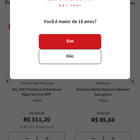
Produtos similares
Veja todos
Você é maior de 18 anos?
20%
20%
OFF
OFF
Sim
Não
Terre di San Vincenzo
Emiliana
DAL 1947 Primitivo di Manduria 
Emiliana Adobe Reserva Cabernet 
Vigne Vecchie DOP
Sauvignon
750ml
750ml
R$
389
,
00
R$
82
,
00
R$
311
,
20
R$
65
,
60
3
x
R$
103
,
73
sem juros