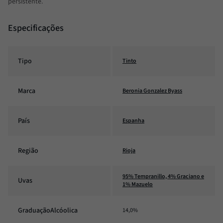
persistente.
Especificações
Tipo
Tinto
Marca
Beronia Gonzalez Byass
País
Espanha
Região
Rioja
95% Tempranillo, 4% Graciano e
Uvas
1% Mazuelo
GraduaçãoAlcóolica
14,0%