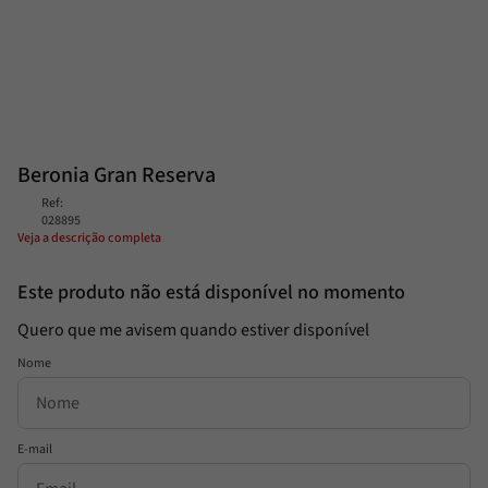
Passata
8
º
Molho
9
º
Trufa
10
º
Beronia Gran Reserva
Ref
:
028895
Veja a descrição completa
Este produto não está disponível no momento
Quero que me avisem quando estiver disponível