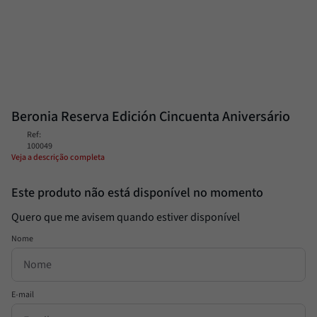
Passata
8
º
Molho
9
º
Trufa
10
º
Beronia Reserva Edición Cincuenta Aniversário
Ref
:
100049
Veja a descrição completa
Este produto não está disponível no momento
Quero que me avisem quando estiver disponível