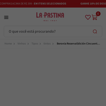
OMPRAS ACIMA DE R$ 399 -
EM ITENS SELECIONADOS
GANHE 10% DE DESCON
0
O que você está procurando?
Termos mais buscados
Vinhos
Tipos
tintos
Beronia Reserva Edición Cincuenta 
Aniversário
Azeite
1
º
Vinhos
2
º
Adobe
3
º
Azeitona
4
º
Bruschetta
5
º
Maestra
6
º
Alcachofra
7
º