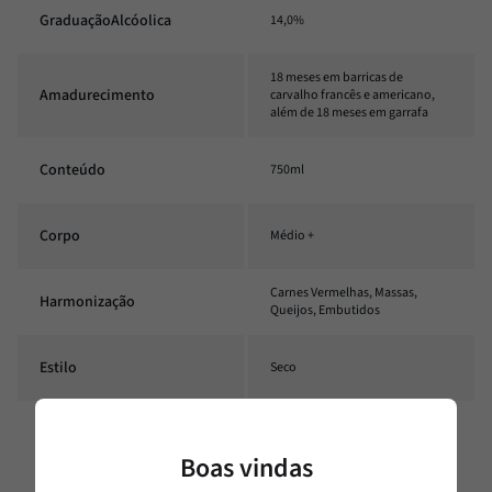
GraduaçãoAlcóolica
14,0%
18 meses em barricas de
Amadurecimento
carvalho francês e americano,
além de 18 meses em garrafa
Conteúdo
750ml
Corpo
Médio +
Carnes Vermelhas, Massas,
Harmonização
Queijos, Embutidos
Estilo
Seco
Temperatura
16°C - 18°C
Boas vindas