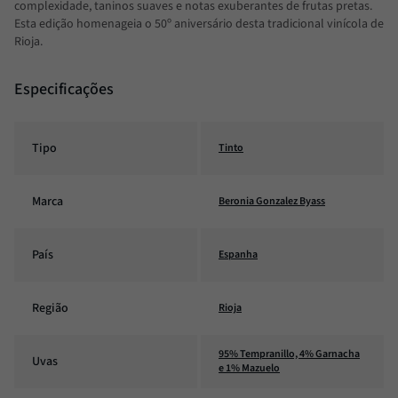
complexidade, taninos suaves e notas exuberantes de frutas pretas.
Esta edição homenageia o 50º aniversário desta tradicional vinícola de
Rioja.
Especificações
Tipo
Tinto
Marca
Beronia Gonzalez Byass
País
Espanha
Região
Rioja
95% Tempranillo, 4% Garnacha
Uvas
e 1% Mazuelo