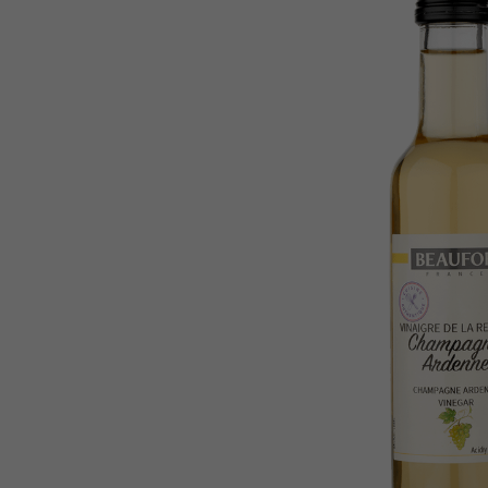
Trufa
10
º