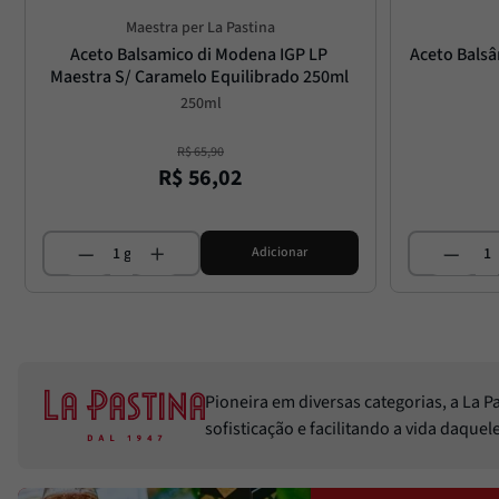
Maestra per La Pastina
Aceto Balsamico di Modena IGP LP 
Aceto Balsâ
Maestra S/ Caramelo Equilibrado 250ml
250ml
R$
65
,
90
R$
56
,
02
Adicionar
Pioneira em diversas categorias, a La 
sofisticação e facilitando a vida daque