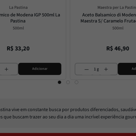
La Pastina
Maestra per La Pasti
mico de Modena IGP 500ml La 
Aceto Balsamico di Modena
Pastina
Maestra S/ Caramelo Frut
500ml
500ml
R$
33
,
20
R$
46
,
90
Adicionar
Ad
Pastina vive em constante busca por produtos diferenciados, saudáv
les que buscam trazer ao seu dia a dia uma incrível experiência gou