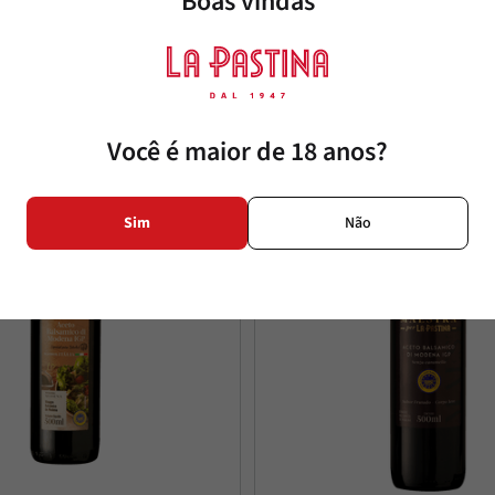
Boas vindas
tes também
Você é maior de 18 anos?
Sim
Não