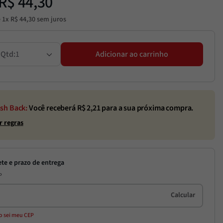
R$
44
,
30
é
1
x
R$
44
,
30
sem juros
1
Adicionar ao carrinho
sh Back:
Você receberá R$
2,21
para a sua próxima compra.
r regras
P
o sei meu CEP