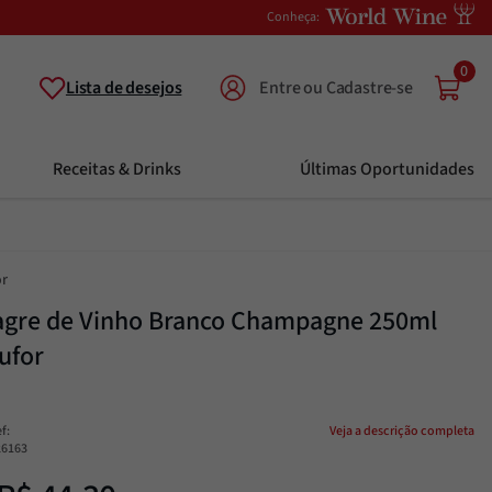
Conheça:
0
Lista de desejos
Receitas & Drinks
Últimas Oportunidades
r
agre de Vinho Branco Champagne 250ml
ufor
ef
:
Veja a descrição completa
26163