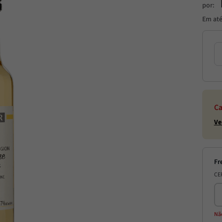
por:
Em at
Ca
Ve
CE
Nã