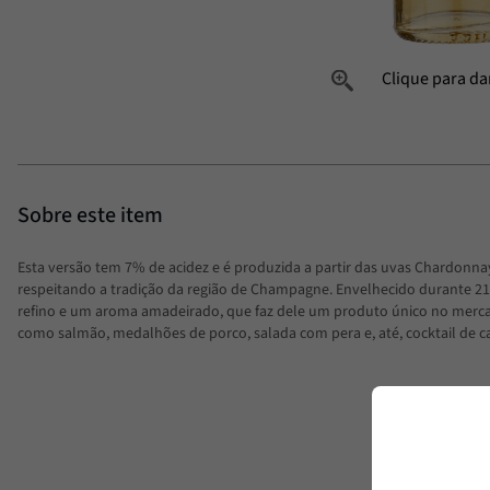
Esta versão tem 7% de acidez e é produzida a partir das uvas Chardonnay
respeitando a tradição da região de Champagne. Envelhecido durante 21 
refino e um aroma amadeirado, que faz dele um produto único no merca
como salmão, medalhões de porco, salada com pera e, até, cocktail de 