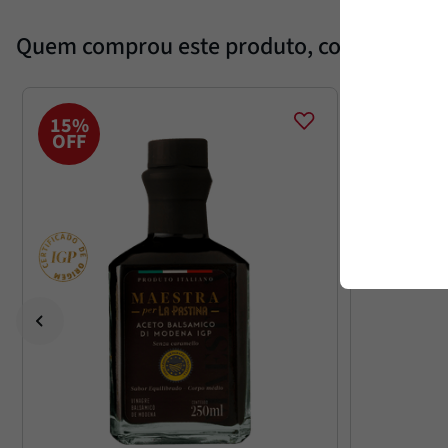
Quem comprou este produto, comprou es
15%
OFF