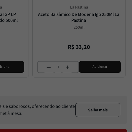
na
La Pastina
 IGP LP 
Aceto Balsâmico De Modena Igp 250Ml La 
ado 500ml
Pastina
250ml
R$
33
,
20
icionar
Adicionar
eis e saborosos, oferecendo ao cliente
Saiba mais
rmet à mesa.