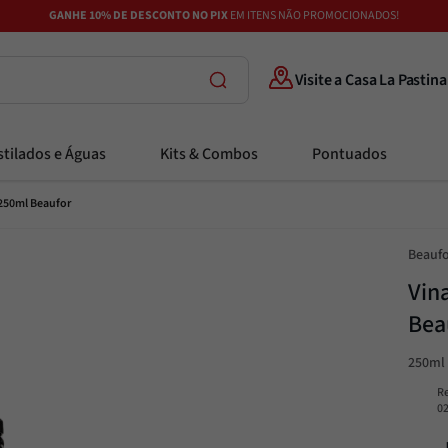
GANHE 10% DE DESCONTO NO PIX
EM ITENS NÃO PROMOCIONADOS!
Visite a Casa La Pastina
tilados e Águas
Kits & Combos
Pontuados
250ml Beaufor
Beaufo
Vin
Bea
250ml
R
0