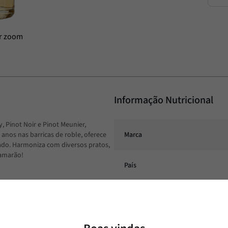
Informação Nutricional
, Pinot Noir e Pinot Meunier,
anos nas barricas de roble, oferece
Marca
do. Harmoniza com diversos pratos,
camarão!
País
Conteúdo