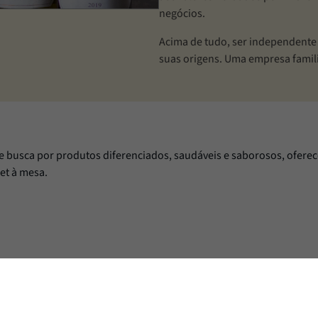
negócios.
Acima de tudo, ser independente 
suas origens. Uma empresa famil
te busca por produtos diferenciados, saudáveis e saborosos, oferece
et à mesa.