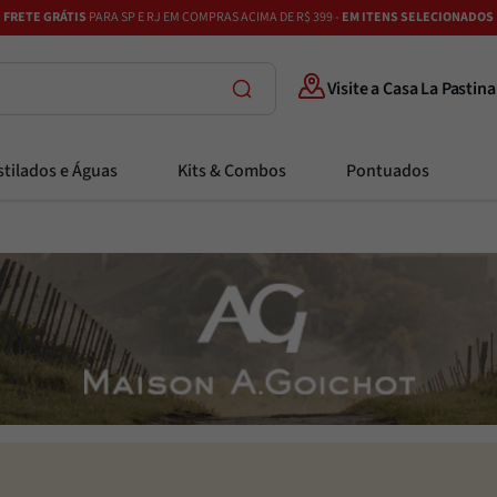
FRETE GRÁTIS
PARA SP E RJ EM COMPRAS ACIMA DE R$ 399 -
EM ITENS SELECIONADOS
Visite a Casa La Pastina
tilados e Águas
Kits & Combos
Pontuados