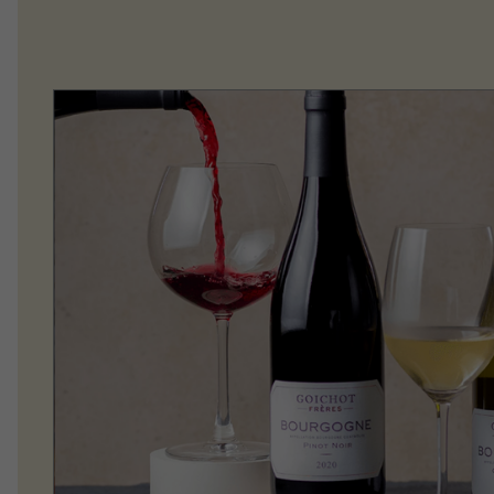
Trufa
10
º