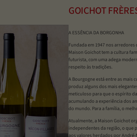
GOICHOT FRÈRE
A ESSÊNCIA DA BORGONHA
Fundada em 1947 nos arredores d
Maison Goichot tem a cultura fam
futurista, com uma adega modern
respeito às tradições.
A Bourgogne está entre as mais c
produz alguns dos mais elegantes
meticuloso para que o espírito d
acumulando a experiência dos an
do mundo. Para a família, o melh
Atualmente, a Maison Goichot org
independentes da região, o que 
aos valores herdados por André-Ma