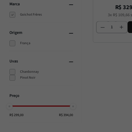
Marca
R$
32
Goichot Frères
3
x
R$
109
,
66
s
Origem
França
Uvas
Chardonnay
Pinot Noir
R$ 299,00
R$ 394,00