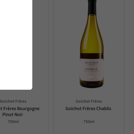
Goichot Frères
Goichot Frères
t Frères Bourgogne 
Goichot Frères Chablis
Pinot Noir
750ml
750ml