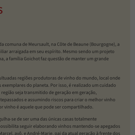
S
a comuna de Meursault, na Côte de Beaune (Bourgogne), a
iliar arraigada em seu espírito. Mesmo sendo um projeto
a, a família Goichot faz questão de manter um grande
ultuadas regiões produtoras de vinho do mundo, local onde
 exemplares do planeta. Por isso, é realizado um cuidado
a região seja transmitido de geração em geração,
tepassados e assumindo riscos para criar o melhor vinho
or vinho é aquele que pode ser compartilhado.
ulha-se de ser uma das únicas casas totalmente
possibilita seguir elaborando vinhos mantendo-se apegados
rcel, avô, e André-Marie, pai da atual geração à frente dos