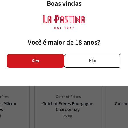
Boas vindas
Você é maior de 18 anos?
Sim
Não
rères
Goichot Frères
es Mâcon-
Goichot Frères Bourgogne 
Goicho
es
Chardonnay
l
750ml