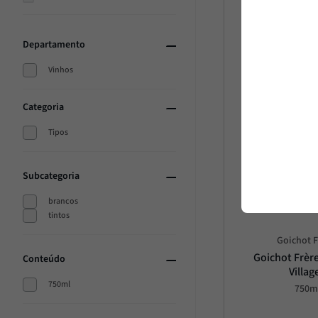
Departamento
Vinhos
Categoria
Tipos
Subcategoria
brancos
tintos
Goichot F
Goichot Frèr
Conteúdo
Villag
750ml
750m