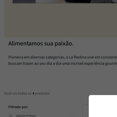
Alimentamos sua paixão.
Pioneira em diversas categorias, a La Pastina vive em constan
buscam trazer ao seu dia a dia uma incrível experiência gourm
Você viu todos os
4
produtos
Filtrado por:
Goichot Frères