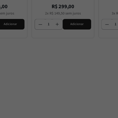
9
,
00
R$
299
,
00
em juros
2
x
R$
149
,
50
sem juros
3
x
Adicionar
Adicionar