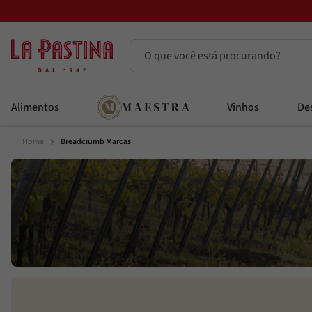
O que você está procurando?
Termos mais buscados
Alimentos
Vinhos
Des
Azeite
1
º
Home
Breadcrumb Marcas
Vinhos
2
º
Adobe
3
º
Maestra
4
º
Bruschetta
5
º
Azeitona
6
º
Passata
7
º
Alcachofra
8
º
Molho
9
º