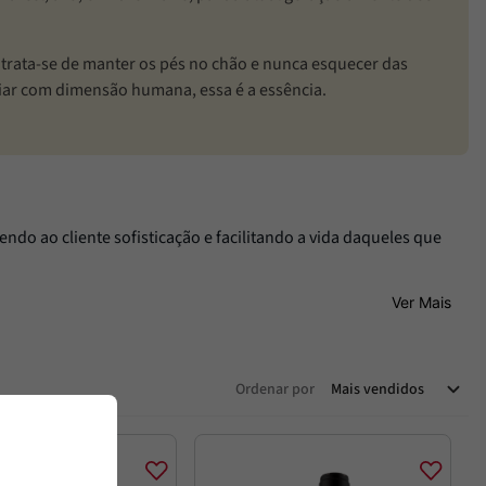
trata-se de manter os pés no chão e nunca esquecer das
iar com dimensão humana, essa é a essência.
ndo ao cliente sofisticação e facilitando a vida daqueles que
Ver Mais
Ordenar por
Mais vendidos