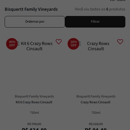
Passata
8
º
Bisquertt Family Vineyards
Você viu todos os
6
produtos
Molho
9
º
Trufa
10
º
Ordernar por
Filtrar
40%
20%
OFF
OFF
Bisquertt Family Vineyards
Bisquertt Family Vineyards
Kit 6 Crazy Rows Cinsault
Crazy Rows Cinsault
750ml
750ml
R$
708
,
00
R$
118
,
00