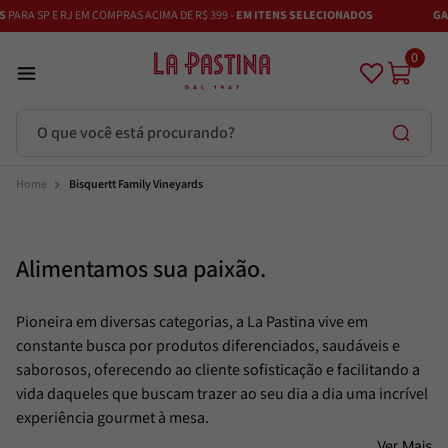
 E RJ EM COMPRAS ACIMA DE R$ 399 -
EM ITENS SELECIONADOS
GANHE 10%
0
O que você está procurando?
Termos mais buscados
Bisquertt Family Vineyards
Azeite
1
º
Vinhos
Alimentamos sua paixão.
2
º
Adobe
3
º
Pioneira em diversas categorias, a La Pastina vive em
Maestra
4
º
constante busca por produtos diferenciados, saudáveis e
Azeitona
5
º
saborosos, oferecendo ao cliente sofisticação e facilitando a
Bruschetta
6
º
vida daqueles que buscam trazer ao seu dia a dia uma incrível
experiência gourmet à mesa.
Alcachofra
7
º
Ver Mais