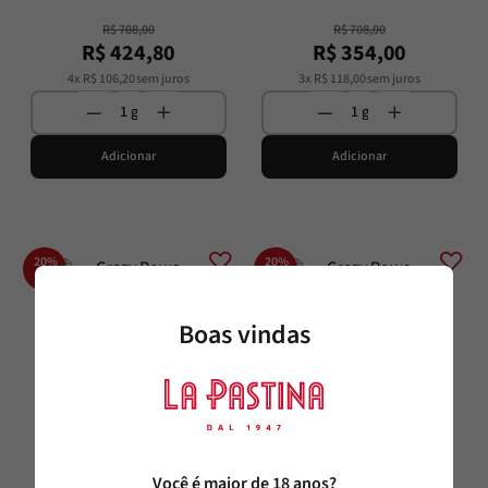
R$
708
,
00
R$
708
,
00
R$
424
,
80
R$
354
,
00
4
x
R$
106
,
20
sem juros
3
x
R$
118
,
00
sem juros
Adicionar
Adicionar
20%
20%
OFF
OFF
Boas vindas
Bisquertt Family Vineyards
Bisquertt Family Vineyards
Você é maior de 18 anos?