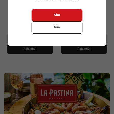
Crazy Rows Carignan
Crazy Rows Moscatel
750ml
750ml
Sim
R$
118
,
00
R$
118
,
00
R$
94
,
40
R$
94
,
40
Não
Adicionar
Adicionar