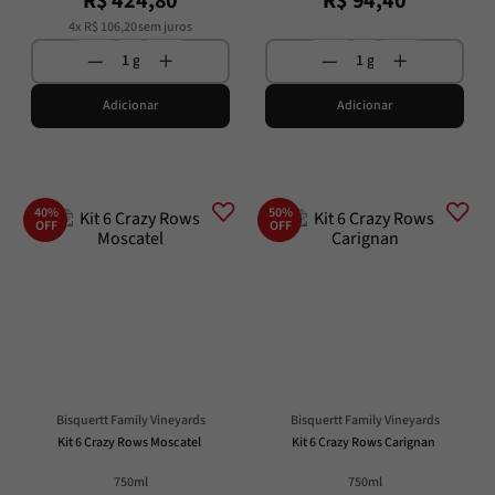
R$
424
,
80
R$
94
,
40
4
x
R$
106
,
20
sem juros
Adicionar
Adicionar
40%
50%
OFF
OFF
Bisquertt Family Vineyards
Bisquertt Family Vineyards
Kit 6 Crazy Rows Moscatel
Kit 6 Crazy Rows Carignan
750ml
750ml