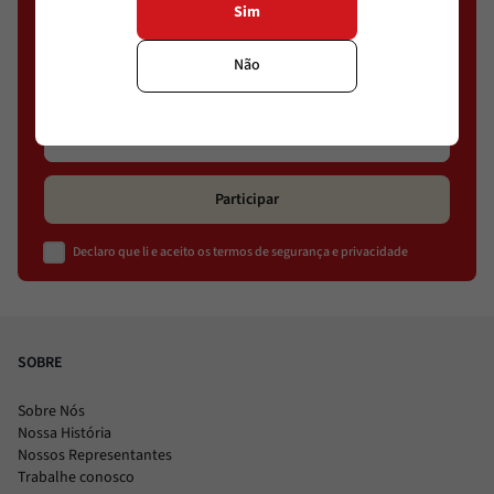
Cadastre-se e conheça ofertas exclusivas
Sim
Não
Participar
Declaro que li e aceito os termos de segurança e privacidade
SOBRE
Sobre Nós
Nossa História
Nossos Representantes
Trabalhe conosco