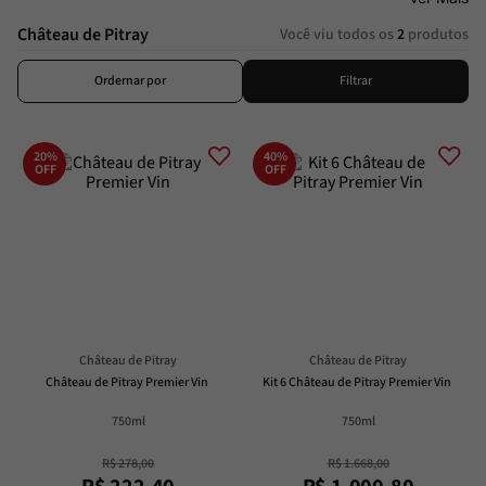
Passata
8
º
Château de Pitray
Você viu todos os
2
produtos
Molho
9
º
Trufa
10
º
Ordernar por
Filtrar
20%
40%
OFF
OFF
Château de Pitray
Château de Pitray
Château de Pitray Premier Vin
Kit 6 Château de Pitray Premier Vin
750ml
750ml
R$
278
,
00
R$
1
.
668
,
00