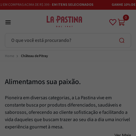
 EM COMPRAS ACIMA DE R$ 399 -
EM ITENS SELECIONADOS
GANHE 10% DE 
0
O que você está procurando?
Termos mais buscados
Château de Pitray
Azeite
1
º
Vinhos
Alimentamos sua paixão.
2
º
Adobe
3
º
Pioneira em diversas categorias, a La Pastina vive em
Maestra
4
º
constante busca por produtos diferenciados, saudáveis e
Azeitona
5
º
saborosos, oferecendo ao cliente sofisticação e facilitando a
Bruschetta
6
º
vida daqueles que buscam trazer ao seu dia a dia uma incrível
experiência gourmet à mesa.
Alcachofra
7
º
Ver Mais