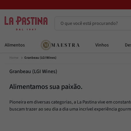
O que você está procurando?
Termos mais buscados
Alimentos
Vinhos
Des
Azeite
1
º
Granbeau (LGI Wines)
Vinhos
2
º
Adobe
3
º
Granbeau (LGI Wines)
Azeitona
4
º
Alimentamos sua paixão.
Bruschetta
5
º
Maestra
6
º
Pioneira em diversas categorias, a La Pastina vive em constan
Alcachofra
7
º
buscam trazer ao seu dia a dia uma incrível experiência gourm
Passata
8
º
Molho
9
º