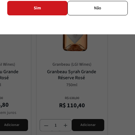
Sim
Não
I Wines)
Granbeau (LGI Wines)
u Grande 
Granbeau Syrah Grande 
Rosé
Réserve Rosé
l
750ml
00
R$
138
,
00
6
,
80
R$
110
,
40
em juros
Adicionar
Adicionar