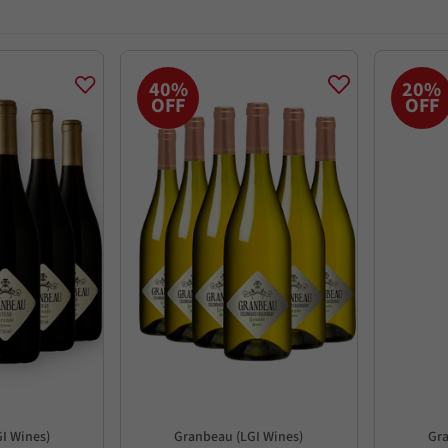
40%
20%
OFF
OFF
I Wines)
Granbeau (LGI Wines)
Gra