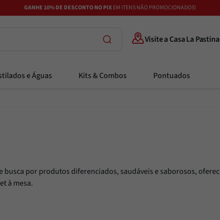
GANHE 10% DE DESCONTO NO PIX
EM ITENS NÃO PROMOCIONADOS!
Visite a Casa La Pastina
tilados e Águas
Kits & Combos
Pontuados
te busca por produtos diferenciados, saudáveis e saborosos, oferece
et à mesa.