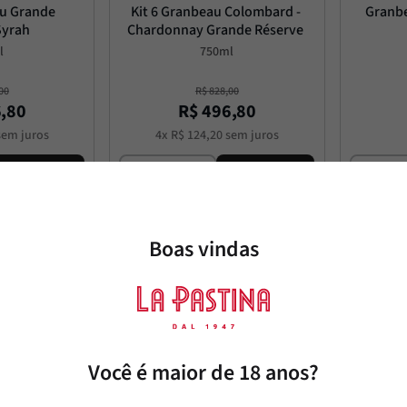
u Grande 
Kit 6 Granbeau Colombard - 
Granbe
Syrah
Chardonnay Grande Réserve
l
750ml
00
R$
828
,
00
6
,
80
R$
496
,
80
em juros
4
x
R$
124
,
20
sem juros
Adicionar
Adicionar
Boas vindas
20%
OFF
Você é maior de 18 anos?