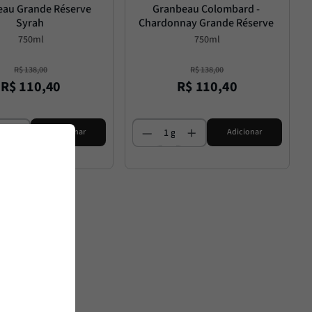
au Grande Réserve 
Granbeau Colombard - 
Syrah
Chardonnay Grande Réserve
750ml
750ml
R$
138
,
00
R$
138
,
00
R$
110
,
40
R$
110
,
40
Adicionar
Adicionar