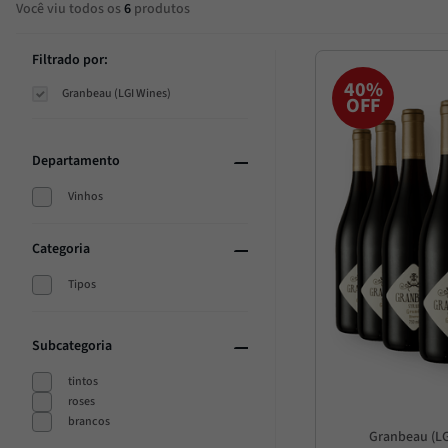
Você viu todos os
6
produtos
Trufa
10
º
Filtrado por:
40%
Granbeau (LGI Wines)
OFF
Departamento
Vinhos
Categoria
Tipos
Subcategoria
tintos
roses
brancos
Granbeau (LG