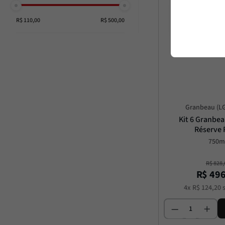
R$ 110,00
R$ 500,00
Granbeau (LG
Kit 6 Granbea
Réserve 
750m
R$
828
,
R$
49
4
x
R$
124
,
20
s