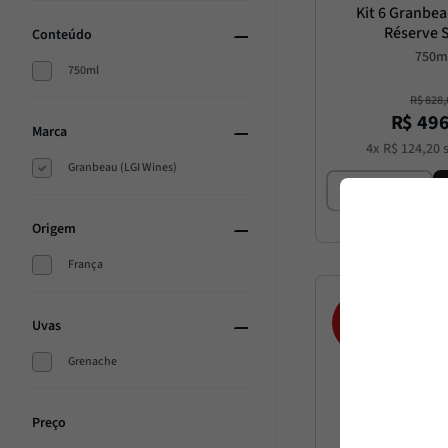
Kit 6 Granbea
Réserve 
Conteúdo
750m
750ml
R$
828
,
R$
49
Marca
4
x
R$
124
,
20
s
Granbeau (LGI Wines)
Origem
França
40%
Uvas
OFF
Grenache