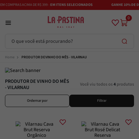
M COMPRAS ACIMA DE R$ 399 -
EM ITENS SELECIONADOS
GANHE 10% DE DE
0
O que você está procurando?
Termos mais buscados
PRODUTOR DE VINHO DO MÊS - VILARNAU
Azeite
1
º
PRODUTOR DE VINHO DO MÊS
Vinhos
2
º
Você viu todos os
4
produtos
- VILARNAU
Adobe
3
º
Azeitona
4
º
Ordernar por
Filtrar
Bruschetta
5
º
Maestra
6
º
Alcachofra
7
º