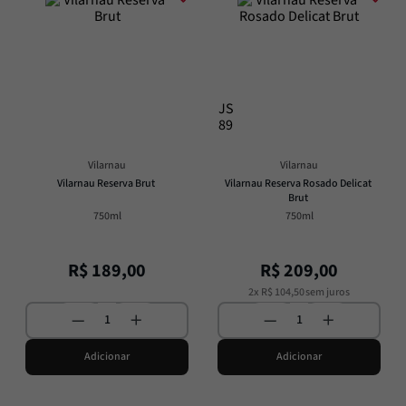
JS
89
Vilarnau
Vilarnau
Vilarnau Reserva Brut
Vilarnau Reserva Rosado Delicat 
Brut
750ml
750ml
R$
189
,
00
R$
209
,
00
2
x
R$
104
,
50
sem juros
Adicionar
Adicionar