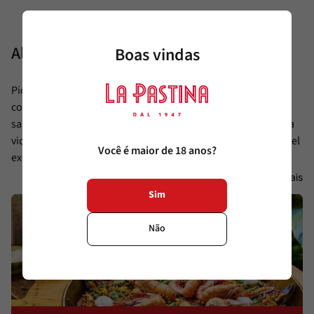
Alimentamos sua paixão.
Boas vindas
Pioneira em diversas categorias, a La Pastina vive em
constante busca por produtos diferenciados, saudáveis e
saborosos, oferecendo ao cliente sofisticação e facilitando a
vida daqueles que buscam trazer ao seu dia a dia uma incrível
Você é maior de 18 anos?
experiência gourmet à mesa.
Ver Mais
Sim
Não