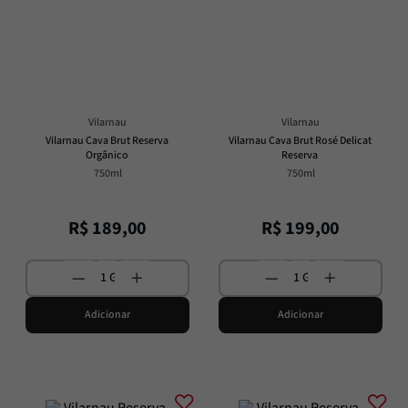
Passata
8
º
Molho
9
º
Trufa
10
º
Vilarnau
Vilarnau
Vilarnau Cava Brut Reserva 
Vilarnau Cava Brut Rosé Delicat 
Orgânico
Reserva
750ml
750ml
R$
189
,
00
R$
199
,
00
Adicionar
Adicionar