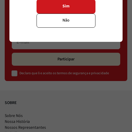
Sim
Cadastre-se e conheça ofertas exclusivas
Não
Participar
Declaro que li e aceito os termos de segurança e privacidade
SOBRE
Sobre Nós
Nossa História
Nossos Representantes