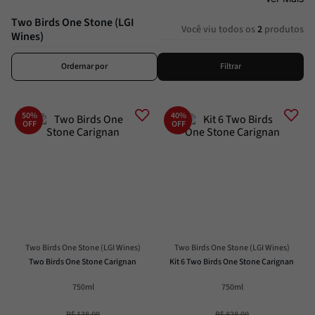
Passata
8
º
Two Birds One Stone (LGI
Molho
9
º
Você viu todos os
2
produtos
Wines)
Trufa
10
º
Ordernar por
Filtrar
50%
40%
OFF
OFF
Two Birds One Stone (LGI Wines)
Two Birds One Stone (LGI Wines)
Two Birds One Stone Carignan
Kit 6 Two Birds One Stone Carignan
750ml
750ml
R$
138
,
00
R$
828
,
00