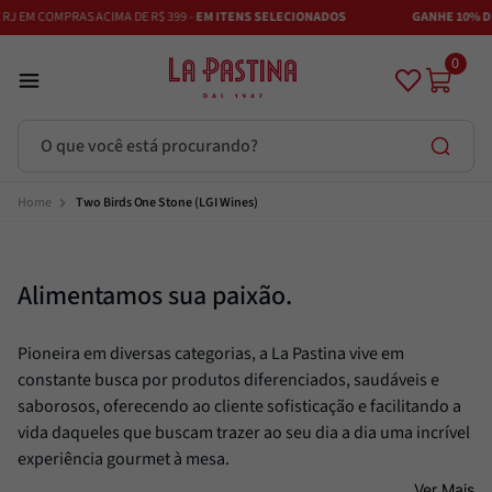
RJ EM COMPRAS ACIMA DE R$ 399 -
EM ITENS SELECIONADOS
GANHE 10% DE
0
O que você está procurando?
Termos mais buscados
Two Birds One Stone (LGI Wines)
Azeite
1
º
Vinhos
Alimentamos sua paixão.
2
º
Adobe
3
º
Pioneira em diversas categorias, a La Pastina vive em
Azeitona
4
º
constante busca por produtos diferenciados, saudáveis e
Bruschetta
5
º
saborosos, oferecendo ao cliente sofisticação e facilitando a
Maestra
6
º
vida daqueles que buscam trazer ao seu dia a dia uma incrível
experiência gourmet à mesa.
Alcachofra
7
º
Ver Mais