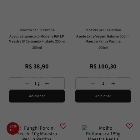
Alcachofra
8
º
Molho
9
º
Trufa
10
º
Maestra per La Pastina
Maestra per La Pastina
Aceto Balsamico di Modena IGP LP 
Azeite Extra Virgem Italiano 500ml 
Maestra S/ Caramelo Frutado 250ml
Maestra Per La Pastina
250ml
500ml
R$
38
,
90
R$
100
,
30
Adicionar
Adicionar
30%
OFF