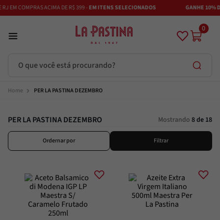
J EM COMPRAS ACIMA DE R$ 399 -
EM ITENS SELECIONADOS
GANHE 10% DE 
0
O que você está procurando?
Termos mais buscados
PER LA PASTINA DEZEMBRO
Azeite
1
º
PER LA PASTINA DEZEMBRO
Mostrando
8 de 18
Vinhos
2
º
Ordernar por
Filtrar
Adobe
3
º
Maestra
4
º
Bruschetta
5
º
Azeitona
6
º
Passata
7
º