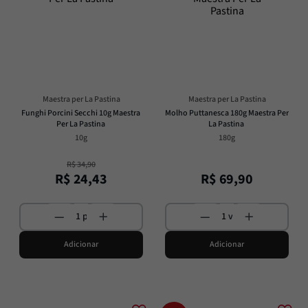
Maestra per La Pastina
Maestra per La Pastina
Funghi Porcini Secchi 10g Maestra 
Molho Puttanesca 180g Maestra Per 
Per La Pastina
La Pastina
10g
180g
R$
34
,
90
R$
24
,
43
R$
69
,
90
Adicionar
Adicionar