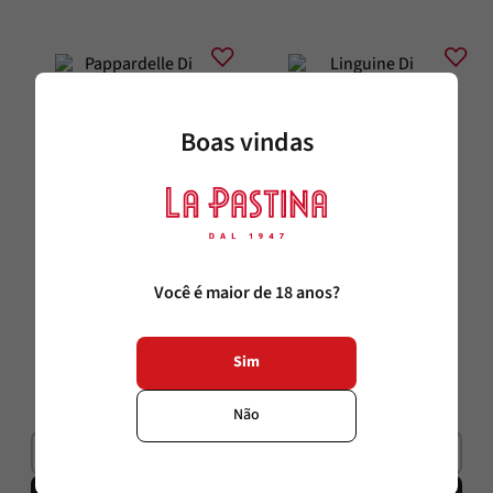
Boas vindas
Maestra per La Pastina
Maestra per La Pastina
Pappardelle Di Campofilone All 
Linguine Di Gragnano IGP 500g 
Você é maior de 18 anos?
Uovo 200g Maestra Per La Pastina
Maestra Per La Pastina
200g
500g
Sim
R$
46
,
90
R$
42
,
10
Não